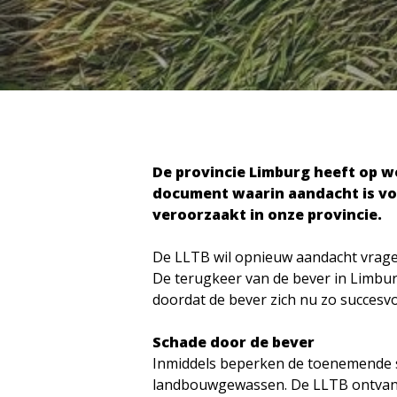
Hit enter to search or ESC to close
De provincie Limburg heeft op w
document waarin aandacht is voo
veroorzaakt in onze provincie.
De LLTB wil opnieuw aandacht vrag
De terugkeer van de bever in Limbur
doordat de bever zich nu zo succesv
Schade door de bever
Inmiddels beperken de toenemende s
landbouwgewassen. De LLTB ontvang