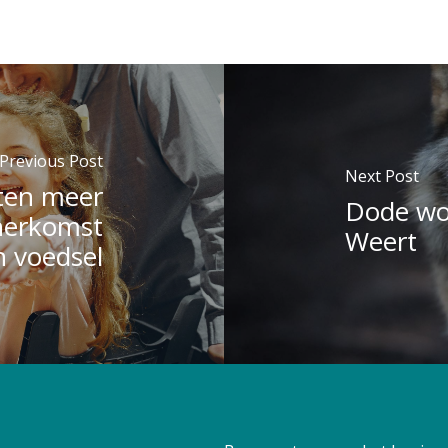
Previous Post
Next Post
en meer
Dode wol
herkomst
Weert
 voedsel