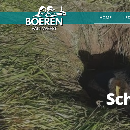
HOME
LE
Sc