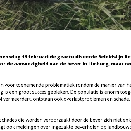
oensdag 16 februari de geactualiseerde Beleidslijn B
r de aanwezigheid van de bever in Limburg, maar oo
en voor toenemende problematiek rondom de manier van he
g is een groot succes gebleken. De populatie is enorm toe
ol vermeerdert, ontstaan ook overlastproblemen en schade.
chades die worden veroorzaakt door de bever zich niet en
t ook meldingen over ingezakte beverholen op landbouwp