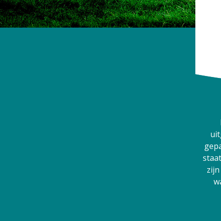
Hit enter to search or ESC to close
ui
gepa
staa
zijn
w