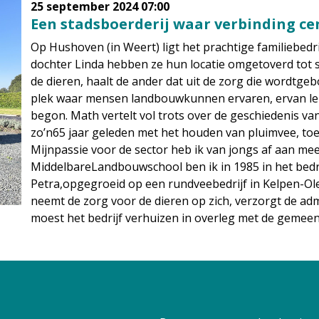
25 september 2024
07:00
Een stadsboerderij waar verbinding ce
Op Hushoven (in Weert) ligt het prachtige familiebe
dochter Linda hebben ze hun locatie omgetoverd tot st
de dieren, haalt de ander dat uit de zorg die wordtgeb
plek waar mensen landbouwkunnen ervaren, ervan ler
begon. Math vertelt vol trots over de geschiedenis va
zo’n65 jaar geleden met het houden van pluimvee, toe
Mijnpassie voor de sector heb ik van jongs af aan me
MiddelbareLandbouwschool ben ik in 1985 in het bedri
Petra,opgegroeid op een rundveebedrijf in Kelpen-Ole
neemt de zorg voor de dieren op zich, verzorgt de admi
moest het bedrijf verhuizen in overleg met de gemeen