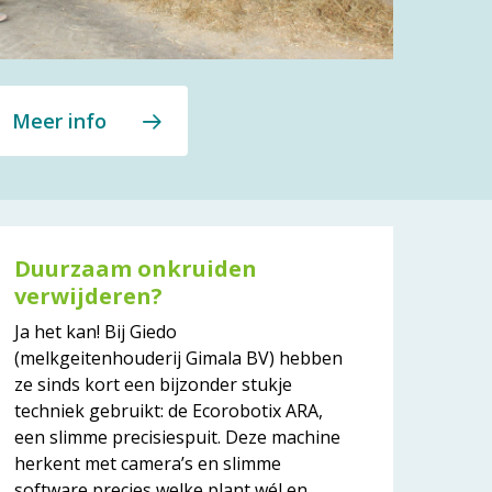
Meer info
Duurzaam onkruiden
verwijderen?
Ja het kan! Bij Giedo
(melkgeitenhouderij Gimala BV) hebben
ze sinds kort een bijzonder stukje
techniek gebruikt: de Ecorobotix ARA,
een slimme precisiespuit. Deze machine
herkent met camera’s en slimme
software precies welke plant wél en