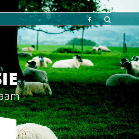
IE
zaam