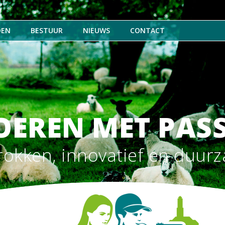
DEN
BESTUUR
NIEUWS
CONTACT
OEREN MET PASS
rokken, innovatief en duur