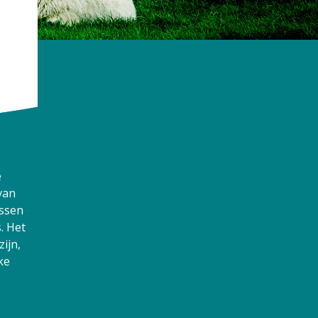
e
van
assen
. Het
zijn,
ke