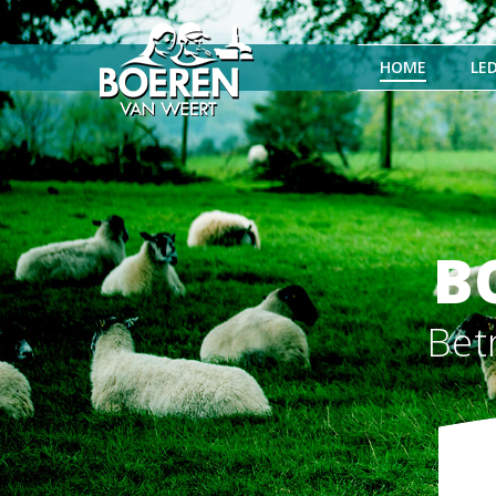
HOME
LE
B
Bet