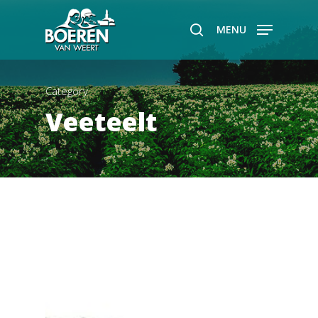
MENU
Hit enter to search or ESC to close
Category
Veeteelt