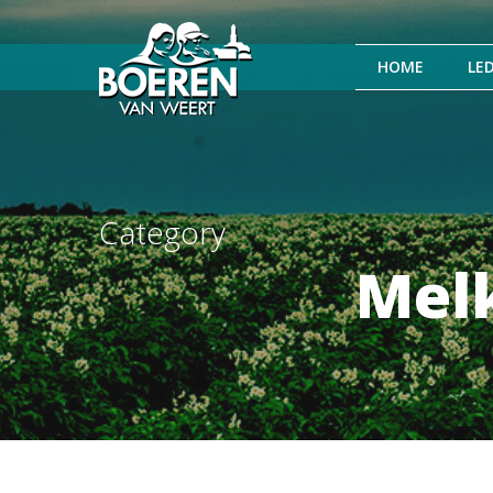
HOME
LE
Category
Mel
Hit enter to search or ESC to close