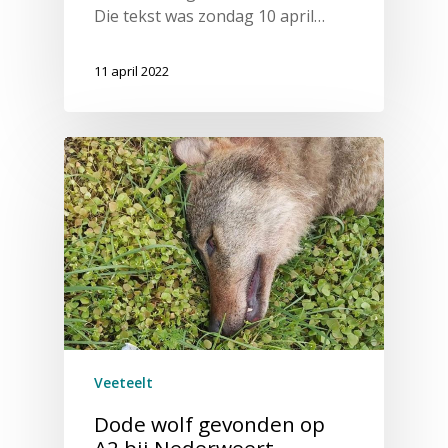
Die tekst was zondag 10 april…
11 april 2022
Veeteelt
Dode wolf ge­von­den op
A2 bij Ne­der­weert