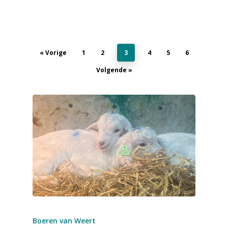
« Vorige
1
2
3
4
5
6
Volgende »
Boeren van Weert